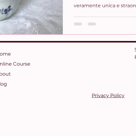
veramente unica e straord
ome
nline Course
bout
log
Privacy Policy