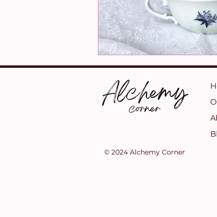
H
O
A
B
© 2024 Alchemy Corner